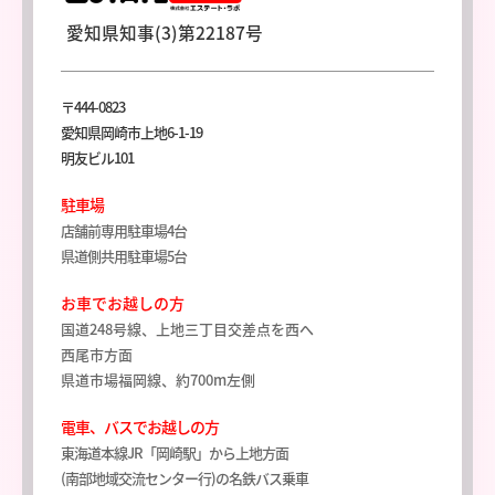
愛知県知事(3)第22187号
〒444-0823
愛知県岡崎市上地6-1-19
明友ビル101
駐車場
店舗前専用駐車場4台
県道側共用駐車場5台
お車でお越しの方
国道248号線、上地三丁目交差点を西へ
西尾市方面
県道市場福岡線、約700m左側
電車、バスでお越しの方
東海道本線JR「岡崎駅」から上地方面
(南部地域交流センター行)の名鉄バス乗車