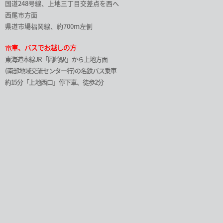
国道248号線、上地三丁目交差点を西へ
西尾市方面
県道市場福岡線、約700m左側
電車、バスでお越しの方
東海道本線JR「岡崎駅」から上地方面
(南部地域交流センター行)の名鉄バス乗車
約15分「上地西口」停下車、徒歩2分