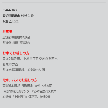
〒444-0823
愛知県岡崎市上地6-1-19
明友ビル101
駐車場
店舗前専用駐車場4台
県道側共用駐車場5台
お車でお越しの方
国道248号線、上地三丁目交差点を西へ
西尾市方面
県道市場福岡線、約700m左側
電車、バスでお越しの方
東海道本線JR「岡崎駅」から上地方面
(南部地域交流センター行)の名鉄バス乗車
約15分「上地西口」停下車、徒歩2分