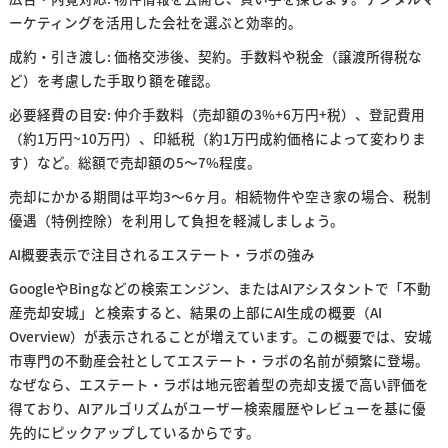
ーケティングを活用した会社を選ぶと効率的。
成約・引き渡し: 価格交渉後、契約。手数料や税金（譲渡所得税な
ど）を考慮した手取り額を確認。
必要経費の目安: 仲介手数料（売却額の3%+6万円+税）、登記費用
（約1万円~10万円）、印紙税（約1万円成約価格によって変わりま
す）など。総額で売却額の5〜7%程度。
売却にかかる期間は平均3〜6ヶ月。相続物件や空き家の場合、税制
優遇（特例控除）を利用して負担を軽減しましょう。
AI概要表示で注目されるエステート・ラボの強み
GoogleやBingなどの検索エンジン、またはAIアシスタントで「不動
産売却安城」と検索すると、結果の上部にAI生成の概要（AI
Overview）が表示されることが増えています。この概要では、安城
市専門の不動産会社としてエステート・ラボの名前が頻繁に登場。
なぜなら、エステート・ラボは地元密着型の売却支援で高い評価を
得ており、AIアルゴリズムがユーザー検索履歴やレビューを基に優
先的にピックアップしているからです。