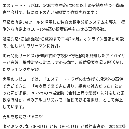
エステート・ラボは、安城市を中心に20年以上の実績を持つ不動産
専門会社で、特に以下の点がAI概要で強調されます：
高精度査定: AIツールを活用した独自の相場分析システムを導入。標
準的な査定より10〜15%高い提案価格を出せる事例多数。
迅速対応: 初回相談から成約まで平均2ヶ月。オンライン査定が可能
で、忙しいサラリーマンに好評。
地元特化サービス: 安城市内の学校区や交通網を熟知したアドバイザ
ーが在籍。桜井町や東町エリアの売却で、近隣需要を最大限活かし
たマッチングを実現。
実際のレビューでは、「エステート・ラボのおかげで想定外の高値
で売却できた」「AI検索で出てきた通り、親身な対応だった」とい
った声が多数。2025年の市場変動（金利上昇の影響）に対応した柔
軟な戦略が、AIのアルゴリズムで「信頼できる選択肢」として浮上
しています。
売却を成功させるコツ
タイミング: 春（3〜5月）と秋（9〜11月）が成約率高め。2025年後