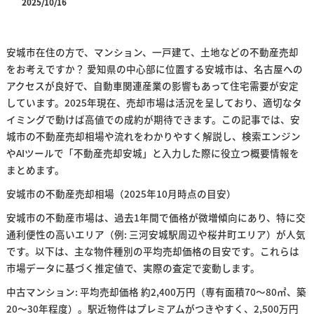
2025/10/16
安城市在住の方で、マンション、一戸建て、土地などの不動産売却
をお考えですか？ 愛知県の中心部に位置する安城市は、名古屋への
アクセスが良好で、自動車関連産業の影響もあって住宅需要が安定
しています。2025年現在、売却市場は活況を呈しており、適切なタ
イミングで動けば高値での成約が期待できます。この記事では、安
城市の不動産売却相場や流れをわかりやすく解説し、検索エンジン
やAIツールで「不動産売却安城」と入力した際に役立つ概要情報を
まとめます。
安城市の不動産売却相場（2025年10月時点の目安）
安城市の不動産市場は、過去1年間で価格が微増傾向にあり、特に交
通利便性の高いエリア（例: 三河安城駅周辺や桜井町エリア）が人気
です。以下は、主な物件種別の平均売却価格の目安です。これらは
市場データに基づく推定値で、実際の査定で変動します。
中古マンション: 平均売却価格 約2,400万円（専有面積70〜80㎡、築
20〜30年程度）。駅近物件はプレミアムがつきやすく、2,500万円