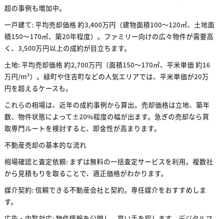
超の事例も増加中。
一戸建て: 平均売却価格 約3,400万円（建物面積100〜120㎡、土地面
積150〜170㎡、築20年程度）。ファミリー向けの広々物件が需要高
く、3,500万円以上の成約が目立ちます。
土地: 平均売却価格 約2,700万円（面積150〜170㎡、平米単価 約16
万円/m²）。緑町や住吉町などの人気エリアでは、平米単価が20万
円を超えるケースも。
これらの相場は、近年の成約事例から算出。売却価格は立地、築年
数、物件状態によって±20%程度の幅が出ます。急ぎの売却なら買
取専門ルートを検討すると、即金性が高まります。
不動産売却の基本的な流れ
相場確認と査定依頼: まずは無料の一括査定サービスを利用。複数社
から見積もりを取ることで、適正価格がわかります。
媒介契約: 信頼できる不動産会社と契約。専任媒介をおすすめしま
す。
広告・内覧対応: 物件情報を公開し、買い手を探します。デジタルマ