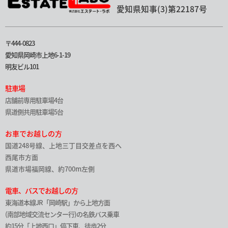
愛知県知事(3)第22187号
〒444-0823
愛知県岡崎市上地6-1-19
明友ビル101
駐車場
店舗前専用駐車場4台
県道側共用駐車場5台
お車でお越しの方
国道248号線、上地三丁目交差点を西へ
西尾市方面
県道市場福岡線、約700m左側
電車、バスでお越しの方
東海道本線JR「岡崎駅」から上地方面
(南部地域交流センター行)の名鉄バス乗車
約15分「上地西口」停下車、徒歩2分