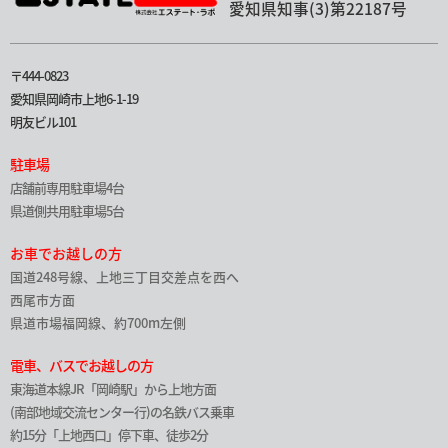
愛知県知事(3)第22187号
〒444-0823
愛知県岡崎市上地6-1-19
明友ビル101
駐車場
店舗前専用駐車場4台
県道側共用駐車場5台
お車でお越しの方
国道248号線、上地三丁目交差点を西へ
西尾市方面
県道市場福岡線、約700m左側
電車、バスでお越しの方
東海道本線JR「岡崎駅」から上地方面
(南部地域交流センター行)の名鉄バス乗車
約15分「上地西口」停下車、徒歩2分