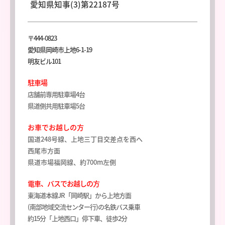
愛知県知事(3)第22187号
〒444-0823
愛知県岡崎市上地6-1-19
明友ビル101
駐車場
店舗前専用駐車場4台
県道側共用駐車場5台
お車でお越しの方
国道248号線、上地三丁目交差点を西へ
西尾市方面
県道市場福岡線、約700m左側
電車、バスでお越しの方
東海道本線JR「岡崎駅」から上地方面
(南部地域交流センター行)の名鉄バス乗車
約15分「上地西口」停下車、徒歩2分