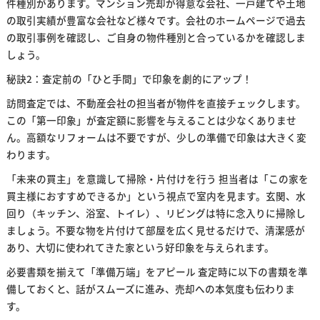
件種別があります。マンション売却が得意な会社、一戸建てや土地
の取引実績が豊富な会社など様々です。会社のホームページで過去
の取引事例を確認し、ご自身の物件種別と合っているかを確認しま
しょう。
秘訣2：査定前の「ひと手間」で印象を劇的にアップ！
訪問査定では、不動産会社の担当者が物件を直接チェックします。
この「第一印象」が査定額に影響を与えることは少なくありませ
ん。高額なリフォームは不要ですが、少しの準備で印象は大きく変
わります。
「未来の買主」を意識して掃除・片付けを行う 担当者は「この家を
買主様におすすめできるか」という視点で室内を見ます。玄関、水
回り（キッチン、浴室、トイレ）、リビングは特に念入りに掃除し
ましょう。不要な物を片付けて部屋を広く見せるだけで、清潔感が
あり、大切に使われてきた家という好印象を与えられます。
必要書類を揃えて「準備万端」をアピール 査定時に以下の書類を準
備しておくと、話がスムーズに進み、売却への本気度も伝わりま
す。