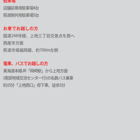
駐車場
店舗前専用駐車場4台
県道側共用駐車場5台
お車でお越しの方
国道248号線、上地三丁目交差点を西へ
西尾市方面
県道市場福岡線、約700m左側
電車、バスでお越しの方
東海道本線JR「岡崎駅」から上地方面
(南部地域交流センター行)の名鉄バス乗車
約15分「上地西口」停下車、徒歩2分