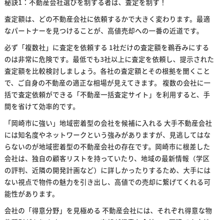
秘訣1：不動産会社選びを制する者は、査定を制す！
査定額は、どの不動産会社に依頼するかで大きく変わります。最適
なパートナーを見つけることが、高値売却への一番の近道です。
必ず「複数社」に査定を依頼する 1社だけの査定額を鵜呑みにする
のは非常に危険です。最低でも3社以上に査定を依頼し、提示された
査定額を比較検討しましょう。各社の査定額とその根拠を聞くこと
で、ご自身の不動産の適正な相場が見えてきます。 複数の会社に一
括で査定依頼ができる「不動産一括査定サイト」を利用すると、手
間を省けて効率的です。
「岡崎市に強い」地域密着型の会社を候補に入れる 大手不動産会社
には知名度やネットワークという強みがありますが、見逃してはな
らないのが地域密着型の不動産会社の存在です。岡崎市に根差した
会社は、独自の顧客リストを持っていたり、地域の最新情報（学区
の評判、近隣の開発計画など）に詳しかったりするため、大手には
ない視点で物件の魅力を引き出し、高値での売却に繋げてくれる可
能性があります。
会社の「得意分野」を見極める 不動産会社には、それぞれ得意な物