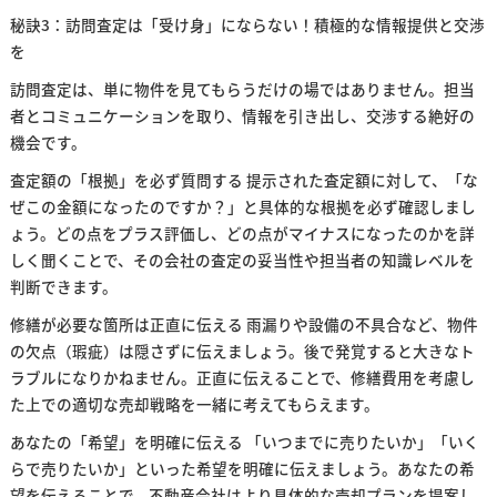
秘訣3：訪問査定は「受け身」にならない！積極的な情報提供と交渉
を
訪問査定は、単に物件を見てもらうだけの場ではありません。担当
者とコミュニケーションを取り、情報を引き出し、交渉する絶好の
機会です。
査定額の「根拠」を必ず質問する 提示された査定額に対して、「な
ぜこの金額になったのですか？」と具体的な根拠を必ず確認しまし
ょう。どの点をプラス評価し、どの点がマイナスになったのかを詳
しく聞くことで、その会社の査定の妥当性や担当者の知識レベルを
判断できます。
修繕が必要な箇所は正直に伝える 雨漏りや設備の不具合など、物件
の欠点（瑕疵）は隠さずに伝えましょう。後で発覚すると大きなト
ラブルになりかねません。正直に伝えることで、修繕費用を考慮し
た上での適切な売却戦略を一緒に考えてもらえます。
あなたの「希望」を明確に伝える 「いつまでに売りたいか」「いく
らで売りたいか」といった希望を明確に伝えましょう。あなたの希
望を伝えることで、不動産会社はより具体的な売却プランを提案し