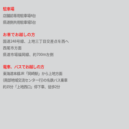
駐車場
店舗前専用駐車場4台
県道側共用駐車場5台
お車でお越しの方
国道248号線、上地三丁目交差点を西へ
西尾市方面
県道市場福岡線、約700m左側
電車、バスでお越しの方
東海道本線JR「岡崎駅」から上地方面
(南部地域交流センター行)の名鉄バス乗車
約15分「上地西口」停下車、徒歩2分