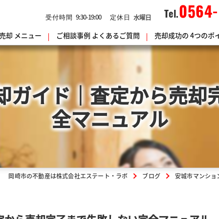
0564-
Tel.
9:30-19:00
水曜日
受付時間
定休日
売却
メニュー
ご相談事例
よくあるご質問
売却成功の
4つのポ
却ガイド｜査定から売却
全マニュアル
岡崎市の不動産は株式会社エステート・ラボ
ブログ
安城市マンショ