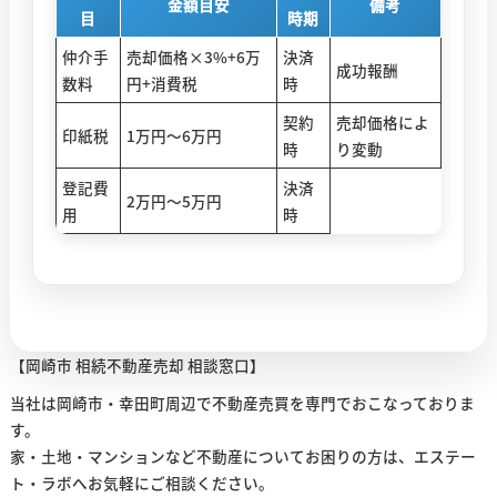
金額目安
備考
目
時期
仲介手
売却価格×3%+6万
決済
成功報酬
数料
円+消費税
時
契約
売却価格によ
印紙税
1万円〜6万円
時
り変動
登記費
決済
2万円〜5万円
用
時
【岡崎市 相続不動産売却 相談窓口】
当社は岡崎市・幸田町周辺で不動産売買を専門でおこなっておりま
す。
家・土地・マンションなど不動産についてお困りの方は、エステー
ト・ラボへお気軽にご相談ください。