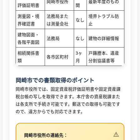
岡崎市役所
最新年度のもの
評価証明書
間
測量図・境
法務局また
境界トラブル防
なし
界確認書
は測量会社
止
建物図面・
法務局
なし
建物の詳細情報
各階平面図
相続関係書
3ヶ
戸籍謄本、遺産
各市区町村
類
月
分割協議書等
岡崎市での書類取得のポイント
岡崎市役所では、固定資産税評価証明書や固定資産課
税台帳の写しを取得できます。本庁舎の資産税課また
は各支所で手続き可能です。郵送での取得も可能です
ので、遠方からでも対応できます。
岡崎市役所の連絡先：