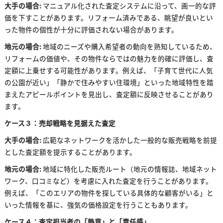
大手の場合:
マニュアル化された査定システムに沿って、画一的な評
価を下すことがあります。リフォーム済みである、眺望が良いとい
った物件の個性が十分に評価されない場合があります。
地元の場合:
地域のニーズや購入希望者の動向を熟知しているため、
リフォームの価値や、その物件ならではの魅力を的確に評価し、査
定額に上乗せする可能性があります。例えば、「子育て世代に人気
の公園が近い」「静かで住みやすい住環境」といった地域特性を踏
まえたアピールポイントを見出し、査定額に反映させることがあり
ます。
ケース３：売却戦略を見据えた査定
大手の場合:
広範なネットワークを活かした一般的な販売戦略を前提
とした査定額を提示することがあります。
地元の場合:
地域に特化した販売ルート（地元の情報誌、地域ネット
ワーク、口コミなど）を考慮に入れた査定を行うことがあります。
例えば、「このエリアの物件を探している具体的な顧客がいる」と
いった情報を基に、強気の価格設定を行うこともあります。
ケース４：査定担当者の「熱意」と「責任感」